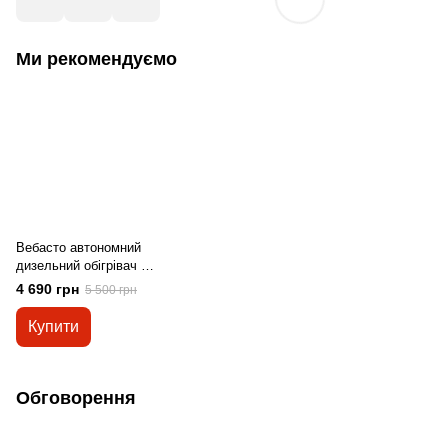
Ми рекомендуємо
Вебасто автономний
дизельний обігрівач
Kraft&Dele, 8 КВТ 230 В
4 690 грн
5 500 грн
12 В
Купити
Обговорення