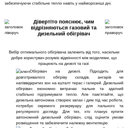
забезпечуючи стабільне тепло навіть у найморозніші дні.
Дівертіто пояснює, чим
відрізняються газовий та
дизельний обігрівач
Вибір оптимального обігрівача залежить від того, наскільки
добре користувач розуміє відмінності між моделями, що
працюють на дизелі та газі:
Обігрівач на дизелі. Підходить для
довготривалого обігріву складів, ангарів чи
напіввідкритих зон на кшталт терас і галерей. Дизельний
обігрівач економно витрачає пальне та здатний
стабільно підтримувати тепло. Але пам’ятайте, що
дизельна автономка створює запах і дим під час роботи,
потребує окремого резервуару для пального та
регулярного догляду. Для тих, хто планує купити
автономний дизельний обігрівач, слід оцінити умови
розміщення та забезпечити належну вентиляцію.