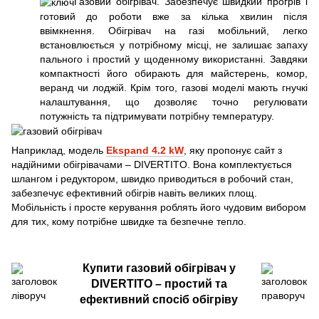
Газовий обігрівач. Забезпечує швидкий прогрів і
готовий до роботи вже за кілька хвилин після
ввімкнення. Обігрівач на газі мобільний, легко
встановлюється у потрібному місці, не залишає запаху
пального і простий у щоденному використанні. Завдяки
компактності його обирають для майстерень, комор,
веранд чи лоджій. Крім того, газові моделі мають гнучкі
налаштування, що дозволяє точно регулювати
потужність та підтримувати потрібну температуру.
Наприклад, модель
Ekspand 4.2 kW
, яку пропонує сайт з
надійними обігрівачами – DIVERTITO. Вона комплектується
шлангом і редуктором, швидко приводиться в робочий стан,
забезпечує ефективний обігрів навіть великих площ.
Мобільність і просте керування роблять його чудовим вибором
для тих, кому потрібне швидке та безпечне тепло.
Купити газовий обігрівач у
DIVERTITO – простий та
ефективний спосіб обігріву