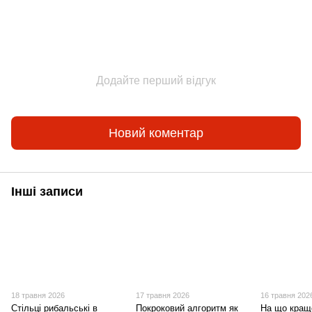
Додайте перший відгук
Новий коментар
Інші записи
18 травня 2026
17 травня 2026
16 травня 202
Стільці рибальські в
Покроковий алгоритм як
На що кращ