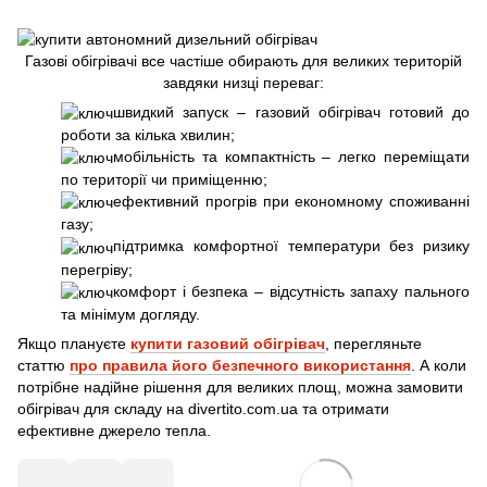
Газові обігрівачі все частіше обирають для великих територій
завдяки низці переваг:
швидкий запуск – газовий обігрівач готовий до
роботи за кілька хвилин;
мобільність та компактність – легко переміщати
по території чи приміщенню;
ефективний прогрів при економному споживанні
газу;
підтримка комфортної температури без ризику
перегріву;
комфорт і безпека – відсутність запаху пального
та мінімум догляду.
Якщо плануєте
купити газовий обігрівач
, перегляньте
статтю
про правила його безпечного використання
. А коли
потрібне надійне рішення для великих площ, можна замовити
обігрівач для складу на divertito.com.ua та отримати
ефективне джерело тепла.