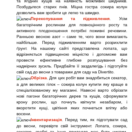
та ягідних кущів на наявність можливих шкідників.
Позбудьтеся старих пнів. Міцна гостра сокира колун
дозволить вам зробити це легко та швидко.
Перекопування та підживлення
. Усім
багаторічним рослинам для повноцінного росту та
активного плодоношення потрібні поживні речовини.
Ранньою весною азот – саме те, чого вони вимагають
найбільше. Перед підживленням варто розрихлити
ґрунт. На нашому сайті представлена лопата, що
відрізняється підвищеною міцністю і допоможе вам
провести ефективне глибоке розпушування без
надмірних зусиль. Придбайте її заздалегідь і підготуйте
свій сад до весни з товарами для саду на Divertito.
Обрізка
. Для цих робіт вам знадобиться секатор,
а для великих гілок – сокира колун купити яку краще в
спеціалізованому му магазині. Навесні варто обрізати
нові пагони багаторічних дерев та кущів, сформувати
крону рослин, що почнуть квітнути незабаром, і
вкоротити кущі, цвітіння яких почнеться влітку або
восени.
Інвентаризація
. Перед тим, як підготувати сад
до весни, перевірте свій інструмент. Лопата, сокира,
секатор, граблі та інше приладдя має бути чистим,