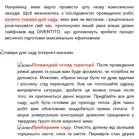
Наприкінці зими варто провести цілу низку комплексних
заходів. Щоб визначитись з послідовністю проведення робіт,
купити товари для саду
, яких вам не вистачає, і раціонально
розпланувати свій час, пропонуємо вашій увазі кілька дієвих
лайфхаків від DIVERTITO, що допоможуть зробити процес
весняної підготовки максимально ефективним:
Попередній огляд території
. Після проведення
ревізії дерев та кущів вам буде зрозуміло, чи потрібна їм
допомога. Можливо, обране місце було не дуже вдалим
і рослину слід пересадити. Але не поспішайте одразу
виправляти ситуацію, зробити це можна тільки після
того, як припиняться денні морози. Придбайте все для
саду, щоб бути готовим до приходу тепла. Для таких
робіт вам обов’язково знадобиться пряма лопата. Її
міцна універсальна конструкція довзоляє працювати у
твердому ґрунті після морозної зими.
Прибирання саду
. Очистіть ділянку від залишків
торішнього листя, гілок та сміття. Перевірте стан дерев