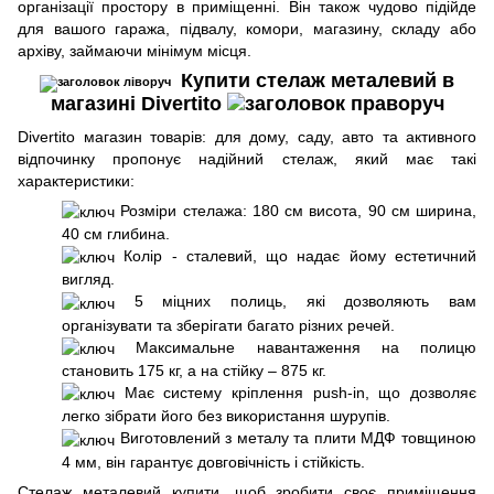
організації простору в приміщенні. Він також чудово підійде
для вашого гаража, підвалу, комори, магазину, складу або
архіву, займаючи мінімум місця.
Купити стелаж металевий в
магазині Divertito
Divertito магазин товарів: для дому, саду, авто та активного
відпочинку пропонує надійний стелаж, який має такі
характеристики:
Розміри стелажа: 180 см висота, 90 см ширина,
40 см глибина.
Колір - сталевий, що надає йому естетичний
вигляд.
5 міцних полиць, які дозволяють вам
організувати та зберігати багато різних речей.
Максимальне навантаження на полицю
становить 175 кг, а на стійку – 875 кг.
Має систему кріплення push-in, що дозволяє
легко зібрати його без використання шурупів.
Виготовлений з металу та плити МДФ товщиною
4 мм, він гарантує довговічність і стійкість.
Стелаж металевий купити, щоб зробити своє приміщення