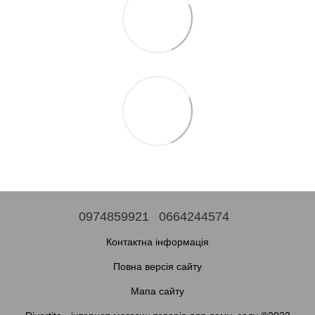
0974859921
0664244574
Контактна інформація
Повна версія сайту
Мапа сайту