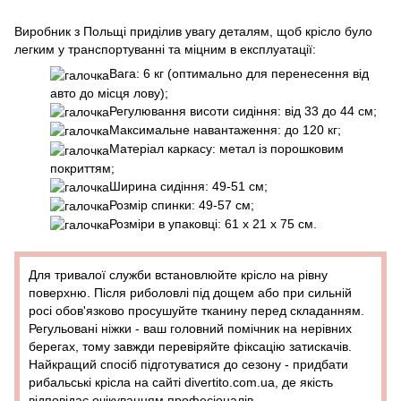
Виробник з Польщі приділив увагу деталям, щоб крісло було
легким у транспортуванні та міцним в експлуатації:
Вага: 6 кг (оптимально для перенесення від
авто до місця лову);
Регулювання висоти сидіння: від 33 до 44 см;
Максимальне навантаження: до 120 кг;
Матеріал каркасу: метал із порошковим
покриттям;
Ширина сидіння: 49-51 см;
Розмір спинки: 49-57 см;
Розміри в упаковці: 61 х 21 х 75 см.
Для тривалої служби встановлюйте крісло на рівну
поверхню. Після риболовлі під дощем або при сильній
росі обов'язково просушуйте тканину перед складанням.
Регульовані ніжки - ваш головний помічник на нерівних
берегах, тому завжди перевіряйте фіксацію затискачів.
Найкращий спосіб підготуватися до сезону - придбати
рибальські крісла на сайті divertito.com.ua, де якість
відповідає очікуванням професіоналів.