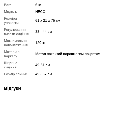
Вага
6 кг
Модель
NECO
Розміри
61 х 21 х 75 см
упаковки
Регулювання
33 - 44 см
висоти сидіння
Максимальне
120 кг
навантаження
Матеріал
Метал покритий порошковим покритям
Каркасу
Ширина
49-51 см
сидіння
Розмір спинки
49 - 57 см
Відгуки