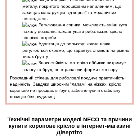
металу, покритого порошковим напиленням, що
захищає конструкцію від корозії та механічних
пошкоджень.
Регулювання спинки: можливість зміни кута
нахилу дозволяє налаштувати рибальське крісло
під різні потреби.
Адаптація до рельєфу: кожна ніжка
регулюється окремо, що гарантує стійкість на різних
типах ґрунту.
Зносостійкість: матеріал оббивки витримує
вологу та бруд, не втрачаючи форми і кольору.
Розкладний стілець для риболовлі поєднує практичність і
надійність. Завдяки широким “лапам” на ніжках, крісло
коропове не просідає в ґрунт, забезпечуючи стабільну
позицію біля вудилищ.
Технічні параметри моделі NECO та причини
купити коропове крісло в інтернет-магазині
Дівертіто