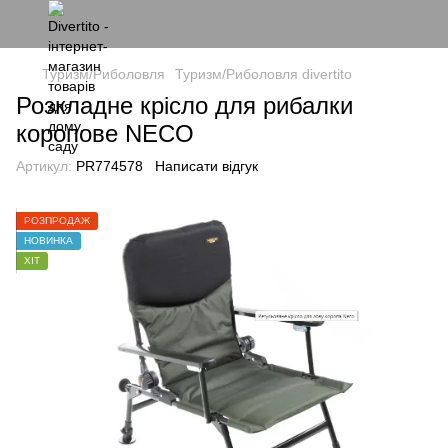
Туризм/Риболовля
Туризм/Риболовля divertito
Розкладне крісло для рибалки
коропове NECO
Артикул:
PR774578
Написати відгук
РОЗПРОДАЖ
НОВИНКА
ХІТ