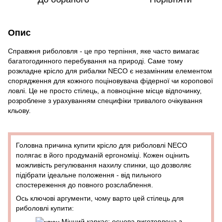
Опис
Справжня риболовля - це про терпіння, яке часто вимагає
багатогодинного перебування на природі. Саме тому
розкладне крісло для рибалки NECO є незамінним елементом
спорядження для кожного поціновувача фідерної чи коропової
ловлі. Це не просто стілець, а повноцінне місце відпочинку,
розроблене з урахуванням специфіки тривалого очікування
кльову.
Головна причина купити крісло для риболовлі NECO
полягає в його продуманій ергономіці. Кожен оцінить
можливість регулювання нахилу спинки, що дозволяє
підібрати ідеальне положення - від пильного
спостереження до повного розслаблення.
Ось ключові аргументи, чому варто цей стілець для
риболовлі купити:
Міцний каркас: основа виготовлена з